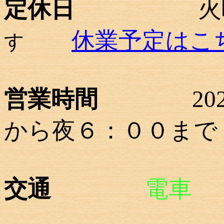
定休日
火曜
休業予定はこ
す
営業時間
2020/
から夜６：００まで
交通
電車
ＪＲ京浜