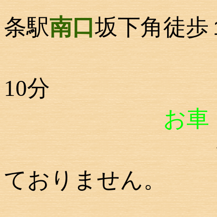
条駅
南口
坂下角徒歩
JR埼京線
10分
お車
ておりません。